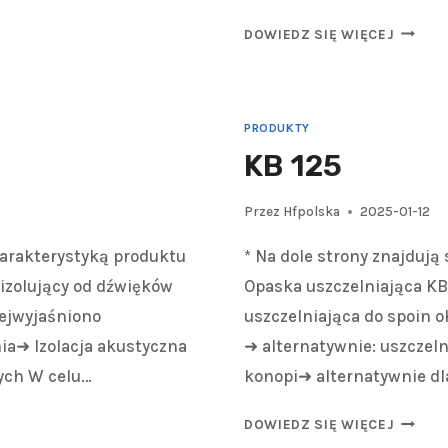
DOWIEDZ SIĘ WIĘCEJ
PRODUKTY
KB 125
Przez
Hfpolska
2025-01-12
charakterystyką produktu
* Na dole strony znajdują
izolujący od dźwięków
Opaska uszczelniająca KB
ejwyjaśniono
uszczelniająca do spoin 
a➜ Izolacja akustyczna
➜ alternatywnie: uszczel
ych W celu…
konopi➜ alternatywnie dl
DOWIEDZ SIĘ WIĘCEJ