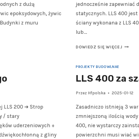
odnych z dużą
jednocześnie zapewniać d
ywic epoksydowych, żywic
statycznych. LLS 400 jes
. Budynki z muru
ściany wykonana z LLS 4
lub…
DOWIEDZ SIĘ WIĘCEJ
PROJEKTY BUDOWLNAE
go
LLS 400 za s
Przez
Hfpolska
2025-01-12
j LLS 200 ➜ Strop
Zasadniczo istnieją 3 war
 / stary
zmniejszoną ilością wody 
ięków uderzeniowych +
400, nie wystarczy zains
 dźwiękochłonną z gliny
powierzchni musi wiać wi