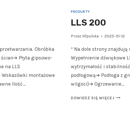
PRODUKTY
LLS 200
Przez
Hfpolska
2025-01-12
 przetwarzania. Obróbka
* Na dole strony znajdują
a ścian➜ Płyta gipsowo-
Wypełnienie dźwiękowe LL
e na LLS
wytrzymałość i stabilnoś
 ➜ Wskazówki montażowe
podłogową➜ Podłoga z gr
awne Ilość…
wilgoci)➜ Ogrzewanie…
DOWIEDZ SIĘ WIĘCEJ