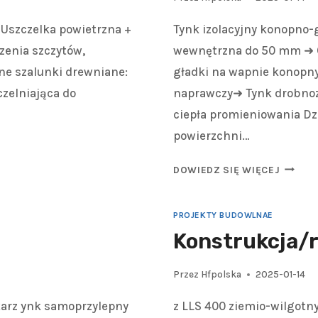
Uszczelka powietrzna +
Tynk izolacyjny konopno-g
czenia szczytów,
wewnętrzna do 50 mm ➜ O
lne szalunki drewniane:
gładki na wapnie konop
czelniająca do
naprawczy➜ Tynk drobno
…
ciepła promieniowania Dz
powierzchni…
DOWIEDZ SIĘ WIĘCEJ
PROJEKTY BUDOWLNAE
Konstrukcja/
Przez
Hfpolska
2025-01-14
arz ynk samoprzylepny
z LLS 400 ziemio-wilgotn