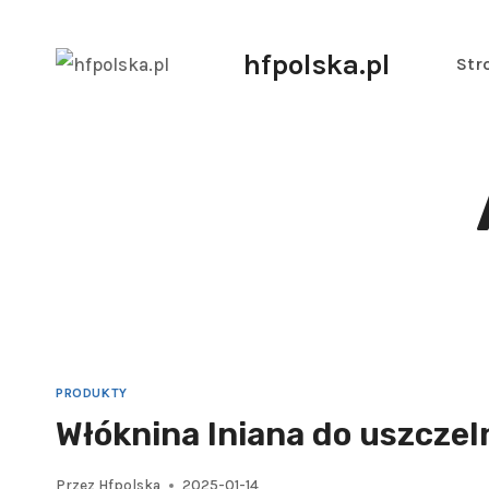
hfpolska.pl
Str
PRODUKTY
Włóknina lniana do uszczel
Przez
Hfpolska
2025-01-14