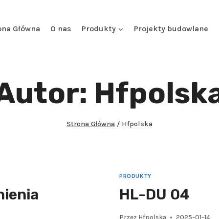
ona Główna
O nas
Produkty
Projekty budowlane
Autor: Hfpolsk
Strona Główna
/
Hfpolska
PRODUKTY
nienia
HL-DU 04
Przez
Hfpolska
2025-01-14