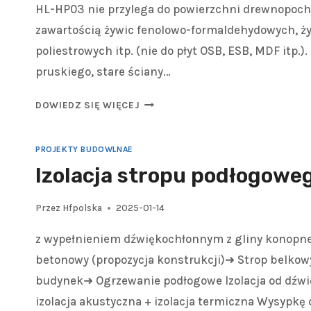
HL-HP03 nie przylega do powierzchni drewnopoch
zawartością żywic fenolowo-formaldehydowych, ż
poliestrowych itp. (nie do płyt OSB, ESB, MDF itp.)
pruskiego, stare ściany…
DOWIEDZ SIĘ WIĘCEJ
PROJEKTY BUDOWLNAE
Izolacja stropu podłogowe
Przez
Hfpolska
2025-01-14
z wypełnieniem dźwiękochłonnym z gliny konopne
betonowy (propozycja konstrukcji)➜ Strop belkowy
budynek➜ Ogrzewanie podłogowe Izolacja od dźw
izolacja akustyczna + izolacja termiczna Wysypkę