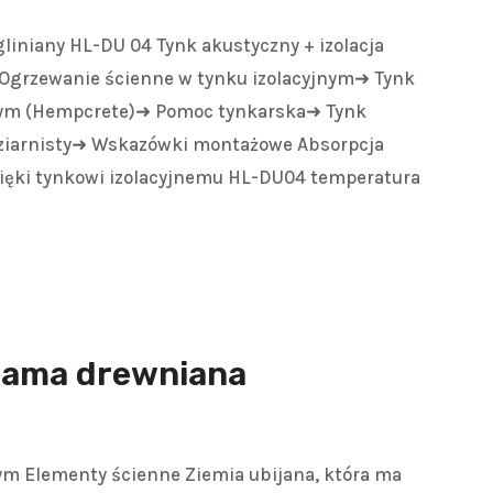
liniany HL-DU 04 Tynk akustyczny + izolacja
grzewanie ścienne w tynku izolacyjnym➜ Tynk
nym (Hempcrete)➜ Pomoc tynkarska➜ Tynk
ziarnisty➜ Wskazówki montażowe Absorpcja
ięki tynkowi izolacyjnemu HL-DU04 temperatura
rama drewniana
ym Elementy ścienne Ziemia ubijana, która ma