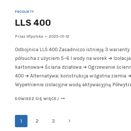
PRODUKTY
LLS 400
Przez
Hfpolska
2025-01-12
Odbojnica LLS 400 Zasadniczo istnieją 3 warianty
półsucha z użyciem 5–6 l wody na worek ➜ Izolacj
kartonowa➜ Ściana działowa ➜ Ogrzewanie ścienn
400 ➜ Alternatywa: konstrukcja wilgotna ziemia
Wypełnienie izolacyjne wodą aktywacyjną Półwytr
DOWIEDZ SIĘ WIĘCEJ
1
2
3