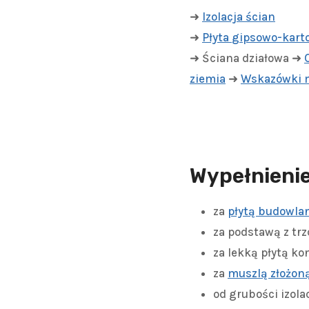
➜
Izolacja ścian
➜
Płyta
gipsowo-kart
➜ Ściana działowa ➜
ziemia
➜
Wskazówki 
Wypełnienie
za
płytą budowlan
za podstawą z trz
za lekką płytą ko
za
muszlą złożoną
od grubości izola