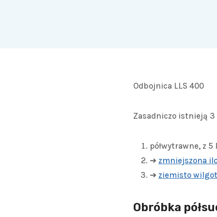
Odbojnica LLS 400
Zasadniczo istnieją 3
półwytrawne, z 5
➜
zmniejszona il
➜
ziemisto wilgo
Obróbka półsu