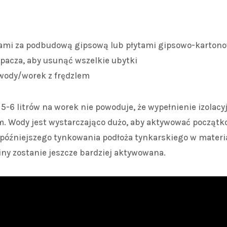
ami za podbudową gipsową lub płytami gipsowo-karton
opacza, aby usunąć wszelkie ubytki
 wody/worek z frędzlem
5-6 litrów na worek nie powoduje, że wypełnienie izolacyj
. Wody jest wystarczająco dużo, aby aktywować początko
u późniejszego tynkowania podłoża tynkarskiego w materi
liny zostanie jeszcze bardziej aktywowana.