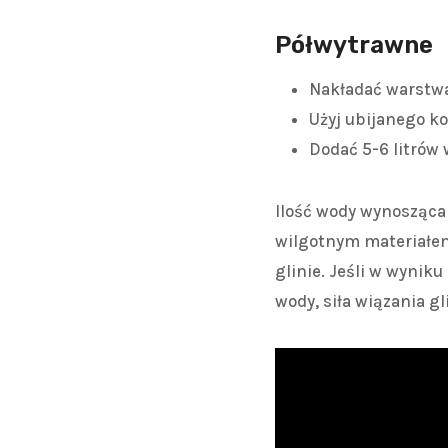
Półwytrawne
Nakładać warstw
Użyj ubijanego k
Dodać 5-6 litrów
Ilość wody wynosząca 
wilgotnym materiałem
glinie. Jeśli w wynik
wody, siła wiązania g