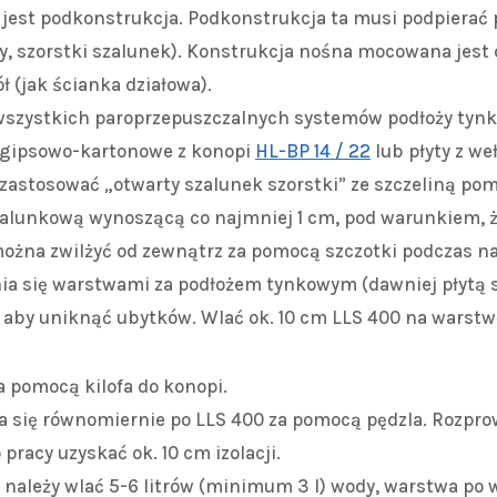
 jest podkonstrukcja. Podkonstrukcja ta musi podpierać
y, szorstki szalunek). Konstrukcja nośna mocowana jest 
ł (jak ścianka działowa).
 wszystkich paroprzepuszczalnych systemów podłoży tynka
y gipsowo-kartonowe z konopi
HL-BP 14 / 22
lub płyty z we
astosować „otwarty szalunek szorstki” ze szczeliną pom
zalunkową wynoszącą co najmniej 1 cm, pod warunkiem, ż
można zwilżyć od zewnątrz za pomocą szczotki podczas na
ia się warstwami za podłożem tynkowym (dawniej płytą 
 aby uniknąć ubytków. Wlać ok. 10 cm LLS 400 na warstw
a pomocą kilofa do konopi.
 się równomiernie po LLS 400 za pomocą pędzla. Rozprow
pracy uzyskać ok. 10 cm izolacji.
należy wlać 5-6 litrów (minimum 3 l) wody, warstwa po w