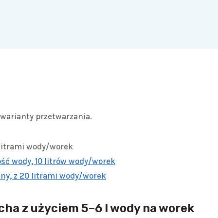
 warianty przetwarzania.
 litrami wody/worek
ość wody, 10 litrów wody/worek
tny, z 20 litrami wody/worek
cha z użyciem 5–6 l wody na worek