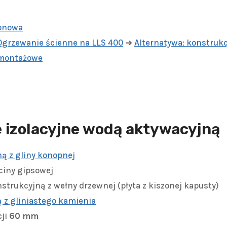
onowa
Ogrzewanie ścienne na LLS 400
➜
Alternatywa: konstrukc
montażowe
 izolacyjne wodą aktywacyjną
ą z gliny konopnej
ciny gipsowej
nstrukcyjną z wełny drzewnej (płyta z kiszonej kapusty)
 z gliniastego kamienia
cji
60 mm