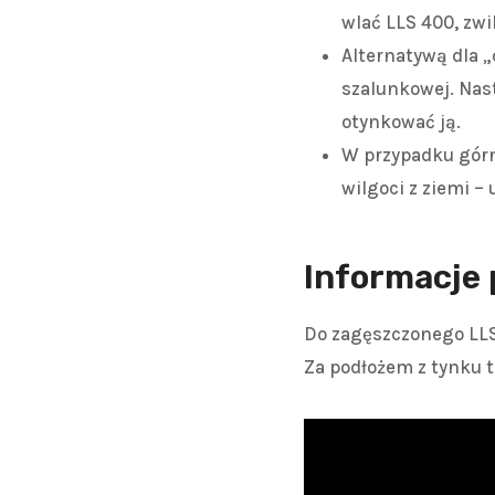
wlać LLS 400, zw
Alternatywą dla 
szalunkowej. Nas
otynkować ją.
W przypadku górn
wilgoci z ziemi –
Informacje 
Do zagęszczonego LLS 
Za podłożem z tynku t