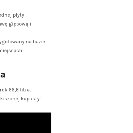
dnej płyty
awę gipsową i
ygotowany na bazie
miejscach.
ia
k 66,6 litra.
kiszonej kapusty”.