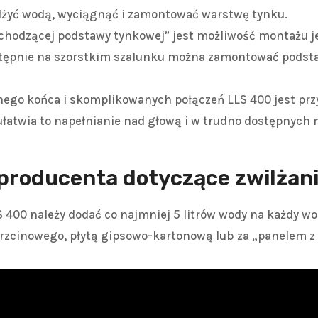
ilżyć wodą, wyciągnąć i zamontować warstwę tynku.
„chodzącej podstawy tynkowej” jest możliwość montażu je
tępnie na szorstkim szalunku można zamontować podst
ego końca i skomplikowanych połączeń LLS 400 jest prz
 ułatwia to napełnianie nad głową i w trudno dostępnych 
producenta dotyczące zwilżan
400 należy dodać co najmniej 5 litrów wody na każdy wore
rzcinowego, płytą gipsowo-kartonową lub za „panelem z 