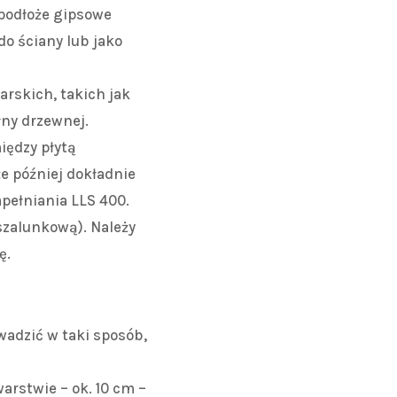
 podłoże gipsowe
do ściany lub jako
rskich, takich jak
łny drzewnej.
iędzy płytą
e później dokładnie
pełniania LLS 400.
szalunkową). Należy
ę.
adzić w taki sposób,
arstwie – ok. 10 cm –