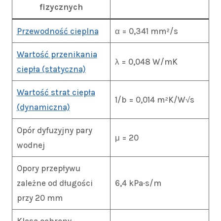
fizycznych
Przewodność cieplna
α = 0,341 mm²/s
Wartość przenikania
λ = 0,048 W/mK
ciepła (statyczna)
Wartość strat ciepła
1/b = 0,014 m²K/W√s
(dynamiczna)
Opór dyfuzyjny pary
μ = 20
wodnej
Opory przepływu
zależne od długości
6,4 kPa·s/m
przy 20 mm