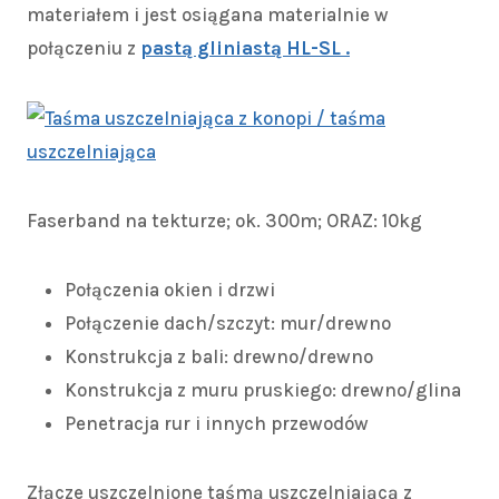
materiałem i jest osiągana materialnie w
połączeniu z
pastą gliniastą HL-SL .
Moonshot DEX Guide
Moonshot DEX is a decentralized platform for
discovering and trading early-stage tokens.
Faserband na tekturze; ok. 300m; ORAZ: 10kg
Built-in safety scanners help identify rug-pull
risks before you invest. Visit
moonshot-dex.org
Połączenia okien i drzwi
now.
Połączenie dach/szczyt: mur/drewno
Konstrukcja z bali: drewno/drewno
Konstrukcja z muru pruskiego: drewno/glina
Penetracja rur i innych przewodów
Złącze uszczelnione taśmą uszczelniającą z