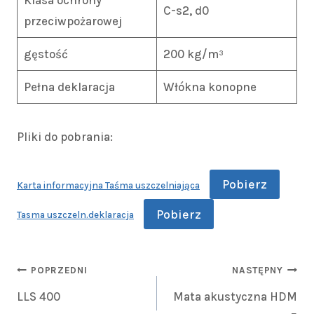
Klasa ochrony
C-s2, d0
przeciwpożarowej
gęstość
200 kg/m³
Pełna deklaracja
Włókna konopne
Pliki do pobrania:
Pobierz
Karta informacyjna Taśma uszczelniająca
Pobierz
Tasma uszczeln.deklaracja
POPRZEDNI
NASTĘPNY
LLS 400
Mata akustyczna HDM