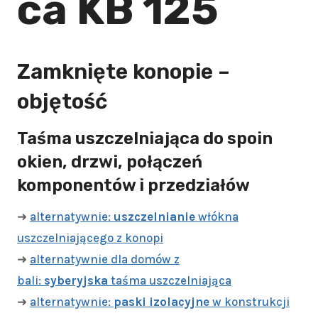
ca KB 125
Zamknięte konopie –
objętość
Taśma uszczelniająca do spoin
okien, drzwi, połączeń
komponentów i przedziałów
➜
alternatywnie:
uszczelnianie
włókna
uszczelniającego z konopi
➜
alternatywnie dla domów z
bali:
syberyjska
taśma uszczelniająca
➜
alternatywnie:
paski izolacyjne
w konstrukcji