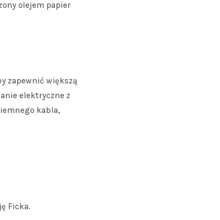
zony olejem papier
by zapewnić większą
anie elektryczne z
ziemnego kabla,
ę Ficka.