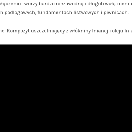
połączeniu tworzy bardzo niezawodną i długotrwałą memb
h podłogowych, fundamentach listwowych i piwnicach.
ne: Kompozyt uszczelniający z włókniny lnianej i oleju ln