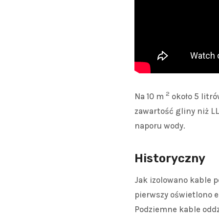
2
Na 10 m
około 5 litr
zawartość gliny niż L
naporu wody.
Historyczny
Jak izolowano kable po
pierwszy oświetlono e
Podziemne kable oddz