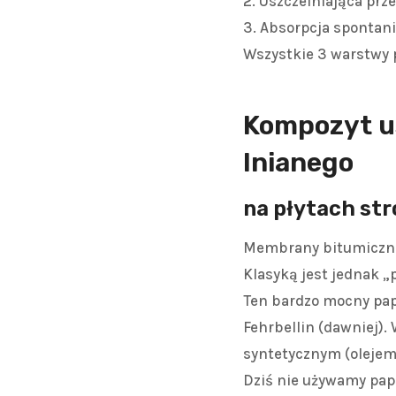
2. Uszczelniająca prz
3. Absorpcja spontani
Wszystkie 3 warstwy 
Kompozyt us
lnianego
na płytach st
Membrany bitumiczne 
Klasyką jest jednak „
Ten bardzo mocny pap
Fehrbellin (dawniej). 
syntetycznym (olejem
Dziś nie używamy papi