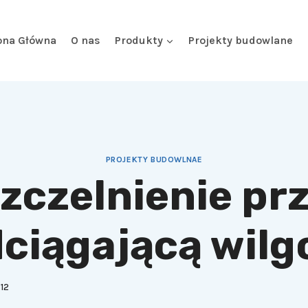
ona Główna
O nas
Produkty
Projekty budowlane
PROJEKTY BUDOWLNAE
zczelnienie pr
ciągającą wilg
12