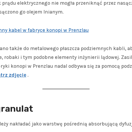
 prądu elektrycznego nie mogła przeniknąć przez nasąc
sączono go olejem lnianym.
wano także do metalowego płaszcza podziemnych kabli, a
, robaki i tym podobne elementy inżynierii lądowej. Zasil
bryki konopi w Prenzlau nadal odbywa się za pomocą pod
trz zdjęcie
.
granulat
leży nakładać jako warstwę pośrednią absorbującą dyfuzj