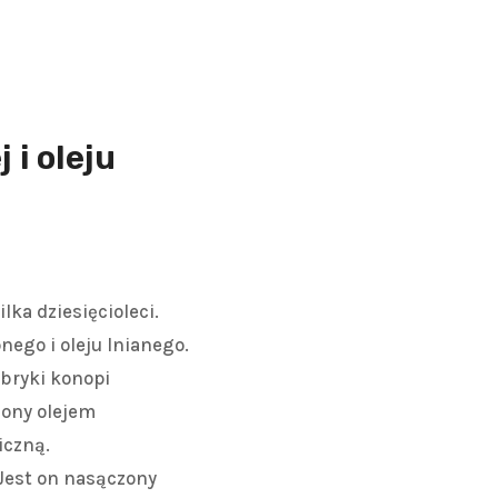
 i oleju
ka dziesięcioleci.
ego i oleju lnianego.
bryki konopi
iony olejem
iczną.
 Jest on nasączony