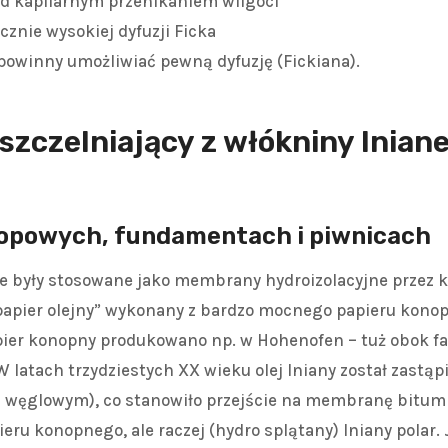
ed kapilarnym przenikaniem wilgoci
cznie wysokiej dyfuzji Ficka
powinny umożliwiać pewną dyfuzję (Fickiana).
zczelniający z włókniny lnianej
ropowych, fundamentach i piwnicach
były stosowane jako membrany hydroizolacyjne przez kil
papier olejny” wykonany z bardzo mocnego papieru konopn
ier konopny produkowano np. w Hohenofen – tuż obok fa
W latach trzydziestych XX wieku olej lniany został zastąp
 węglowym), co stanowiło przejście na membranę bitum
eru konopnego, ale raczej (hydro splątany) lniany polar.