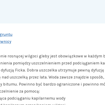
gruntu
piwnicy
enie rosnącej wilgoci gleby jest obowiązkowe w każdym 
żnienia pomiędzy uszczelnieniem przed podciąganiem ka
dyfuzją Ficka. Dobra uszczelka utrzymuje pewną dyfuzję 
 nad uszczelką przez lata. Woda zawsze znajdzie sposób, n
u czy bitumu. Powinno być bardzo ograniczone i powinno m
czelnienie za pomocą:
jąca podciąganiu kapilarnemu wody