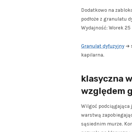
Dodatkowo na zabloko
podłoże z granulatu d
Wydajność: Worek 25
Granulat dyfuzyjny
➜ s
kapilarna.
klasyczna w
względem g
Wilgoć podciągająca j
warstwą zapobiegając
sąsiednim murze. Kon