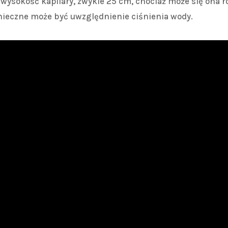
wysokość kapilary, zwykle 25 cm, chociaż może się ona r
nieczne może być uwzględnienie ciśnienia wody.