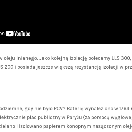
ów oleju lnianego. Jako kolejną izolację polecamy LLS 300
LS 200 i posiada jeszcze większą rezystancję izolacji w p
dziemne, gdy nie było PCV? Baterię wynaleziono w 1764 r.,
lektrycznie plac publiczny w Paryżu (za pomocą węglowej
ielano i izolowano papierem konopnym nasączonym oleje