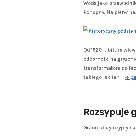
Woda jako przewodnik
konopny. Najpierw na
Od 1920 r. bitum wle
odporność na gryzonie
transformatora do fa
takiego jak ten –
➜
pa
Rozsypuje 
Granulat dyfuzyjny na