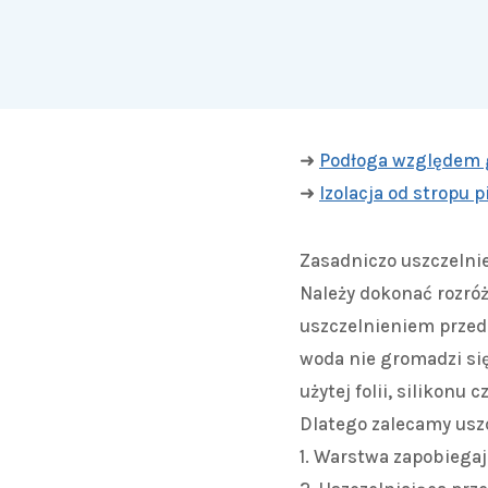
➜
Podłoga względem 
➜
Izolacja od stropu 
Zasadniczo uszczelni
Należy dokonać rozró
uszczelnieniem przed 
woda nie gromadzi się
użytej folii, silikon
Dlatego zalecamy usz
1. Warstwa zapobiega