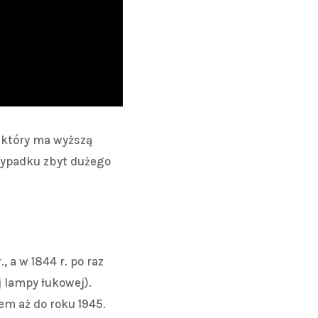
, który ma wyższą
rzypadku zbyt dużego
 a w 1844 r. po raz
 lampy łukowej).
m aż do roku 1945.