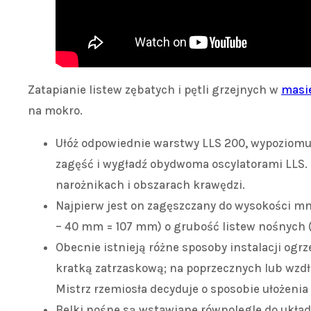
Zatapianie listew zębatych i pętli grzejnych w
masi
na mokro.
Ułóż odpowiednie warstwy LLS 200, wypoziomuj
zagęść i wygładź obydwoma oscylatorami LLS. 
narożnikach i obszarach krawędzi.
Najpierw jest on zagęszczany do wysokości mn
– 40 mm = 107 mm) o grubość listew nośnych 
Obecnie istnieją różne sposoby instalacji og
kratką zatrzaskową; na poprzecznych lub wz
Mistrz rzemiosła decyduje o sposobie ułożeni
Belki nośne są wstawiane równolegle do ukła