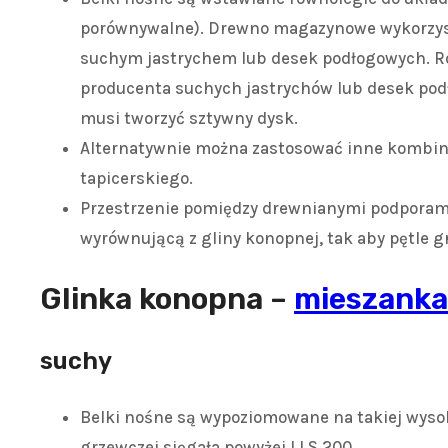
porównywalne). Drewno magazynowe wykorzyst
suchym jastrychem lub desek podłogowych. Ro
producenta suchych jastrychów lub desek po
musi tworzyć sztywny dysk.
Alternatywnie można zastosować inne kombina
tapicerskiego.
Przestrzenie pomiędzy drewnianymi podporami
wyrównującą z gliny konopnej, tak aby pętle gr
Glinka konopna –
mieszank
suchy
Belki nośne są wypoziomowane na takiej wysoko
grzewczej sięgała powyżej LLS 200.