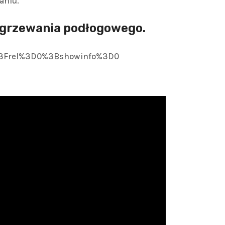
aniu.
ogrzewania podłogowego.
8%3Frel%3D0%3Bshowinfo%3D0