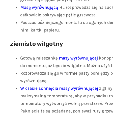
Masę wyrównującą
HL rozprowadza się na suc
całkowicie pokrywając pętle grzewcze.
Podczas późniejszego montażu struganych de
nimi kartki papieru.
ziemisto wilgotny
Gotową mieszankę
masy wyrównującej
konopno
do momentu, aż będzie wilgotna. Można użyć t
Rozprowadza się go w formie pasty pomiędzy b
wyrównującą.
W czasie schnięcia masy wyrównującej
z gliny
maksymalną temperaturą, aby w przypadku ro
temperatury wytworzyć wolną przestrzeń. Prow
Pęknięcia te są pożądane, ponieważ rury grzew