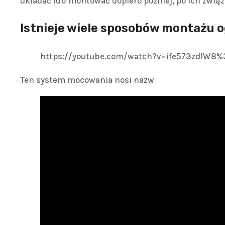
układać lub montować dopiero później, po ich związ
Istnieje wiele sposobów montażu 
https://youtube.com/watch?v=ife573zd1W
Ten system mocowania nosi nazw