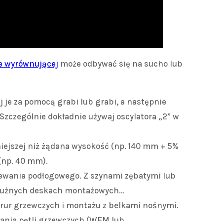
e wyrównującej
może odbywać się na sucho lub
 je za pomocą grabi lub grabi, a następnie
Szczególnie dokładnie używaj oscylatora „2” w
iejszej niż żądana wysokość (np. 140 mm + 5%
(np. 40 mm).
rzewania podłogowego. Z szynami zębatymi lub
dłużnych deskach montażowych…
a rur grzewczych i montażu z belkami nośnymi.
dania pętli grzewczych (WEM lub