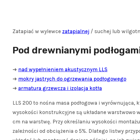
Zatapiać w wylewce
zatapialnej
/ suchej lub wilgot
Pod drewnianymi podłogami
➜
nad wypełnieniem akustycznym LLS
➜
mokry jastrych do ogrzewania podłogowego
➜
armatura grzewcza i izolacja kotła
LLS 200 to nośna masa podłogowa i wyrównująca, k
wysokości konstrukcyjne są układane warstwowo w 
cm na warstwę. Przy określaniu wysokości montażu 
zależności od obciążenia o 5%. Dlatego listwy przyp